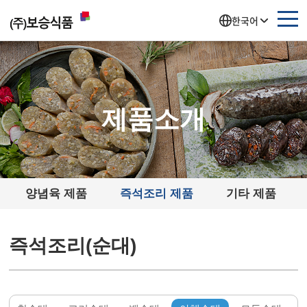
주메뉴 바로가기
컨텐츠 바로가기
한국어
제품소개
양념육 제품
즉석조리 제품
기타 제품
즉석조리(순대)