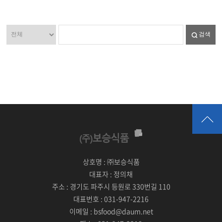
검색
상호명 :
㈜보승식품
대표자 :
정의채
주소 :
경기도 파주시 등원로 330번길 110
대표번호 :
031-947-2216
이메일 :
bsfood@daum.net