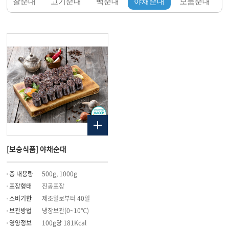
찰순대
고기순대
백순대
야채순대
모둠순대
[보승식품] 야채순대
총 내용량
500g, 1000g
포장형태
진공포장
소비기한
제조일로부터 40일
보관방법
냉장보관(0~10℃)
영양정보
100g당 181Kcal