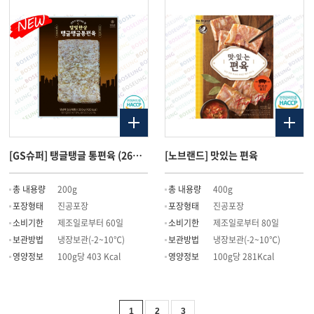
[GS슈퍼] 탱글탱글 통편육 (26년 05월 출시)
[노브랜드] 맛있는 편육
총 내용량
200g
총 내용량
400g
포장형태
진공포장
포장형태
진공포장
소비기한
제조일로부터 60일
소비기한
제조일로부터 80일
보관방법
냉장보관(-2~10℃)
보관방법
냉장보관(-2~10℃)
영양정보
100g당 403 Kcal
영양정보
100g당 281Kcal
1
2
3