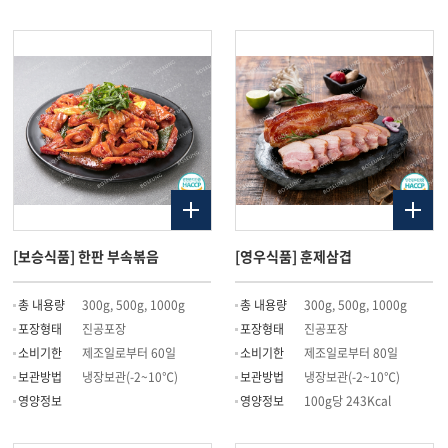
[보승식품] 한판 부속볶음
[영우식품] 훈제삼겹
총 내용량
300g, 500g, 1000g
총 내용량
300g, 500g, 1000g
포장형태
진공포장
포장형태
진공포장
소비기한
제조일로부터 60일
소비기한
제조일로부터 80일
보관방법
냉장보관(-2~10℃)
보관방법
냉장보관(-2~10℃)
영양정보
영양정보
100g당 243Kcal