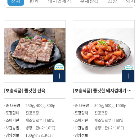
전체
편육
돼지껍데기
훈제삼겹
곱창
돼지
[보승식품] 쫄깃한 편육
[보승식품] 쫄깃한 돼지껍데기 볶음
총 내용량
250g, 400g, 800g
총 내용량
300g, 500g, 1000g
포장형태
진공포장
포장형태
진공포장
소비기한
제조일로부터 60일
소비기한
제조일로부터 60일
보관방법
냉장보관(-2~10℃)
보관방법
냉장보관(-2~10℃)
영양정보
100g당 281Kcal
영양정보