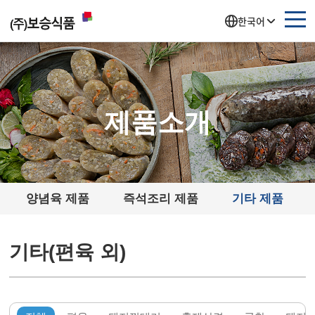
주메뉴 바로가기
컨텐츠 바로가기
한국어
제품소개
양념육 제품
즉석조리 제품
기타 제품
기타(편육 외)