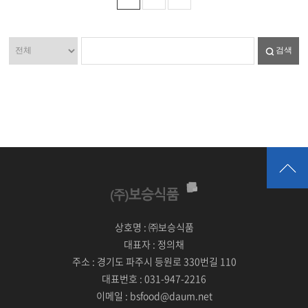
검색
상호명 :
㈜보승식품
대표자 :
정의채
주소 :
경기도 파주시 등원로 330번길 110
대표번호 :
031-947-2216
이메일 :
bsfood@daum.net