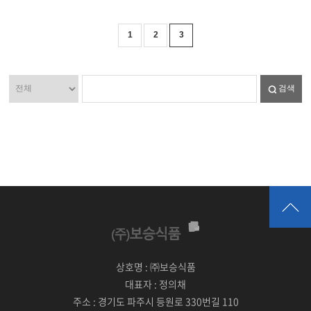
1
2
3
검색
상호명 :
㈜보승식품
대표자 :
정의채
주소 :
경기도 파주시 등원로 330번길 110