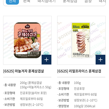
전체
편육
돼지껍데기
훈제삼겹
곱창
돼지
[GS25] 마늘겨자 훈제삼겹살
[GS25] 리얼프라이스 훈제삼겹
200g (훈제삼겹살
총 내용량
100g
총 내용량
150g+마늘겨자소스 50g)
포장형태
진공포장
포장형태
진공포장(슬리브 포장)
소비기한
제조일로부터 60일
소비기한
제조일로부터 60일
보관방법
냉장보관(-2~10℃)
보관방법
냉장보관(-2~10℃)
영양정보
100g당 356Kcal