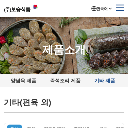
주메뉴 바로가기
컨텐츠 바로가기
한국어
제품소개
양념육 제품
즉석조리 제품
기타 제품
기타(편육 외)