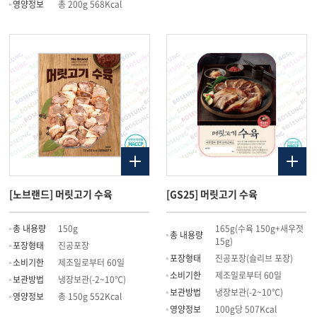
영양정보
총 200g 568Kcal
[노브랜드] 머릿고기 수육
[GS25] 머릿고기 수육
총 내용량
150g
165g(수육 150g+새우젓
총 내용량
15g)
포장형태
진공포장
포장형태
진공포장(슬리브 포장)
소비기한
제조일로부터 60일
소비기한
제조일로부터 60일
보관방법
냉장보관(-2~10℃)
보관방법
냉장보관(-2~10℃)
영양정보
총 150g 552Kcal
영양정보
100g당 507Kcal