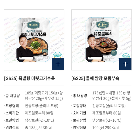
[GS25] 족발향 머릿고기수육
[GS25] 들깨 쌈장 모둠부속
185g(머릿고기 150g+양
175g(민속내장 150g+양
총 내용량
총 내용량
념쌈장 20g+새우젓 15g)
념쌈장 20g+들깨가루 5g)
포장형태
진공포장(슬리브 포장)
포장형태
진공포장(슬리브 포장)
소비기한
제조일로부터 80일
소비기한
제조일로부터 80일
보관방법
냉장보관(-2~10℃)
보관방법
냉장보관(-2~10℃)
영양정보
총 185g 543Kcal
영양정보
100g당 290Kcal