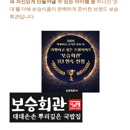
와
자
신
있
게
만
들
어
낼
수
있
는
아
이
템
중
하
나
인
'
순
대
'
를
더
해
보
승
식
품
이
완
벽
하
게
준
비
한
브
랜
드
보
승
회
관
입
니
다
.