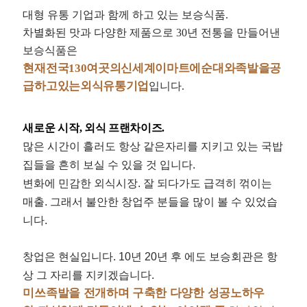
대형 유통 기업과 함께 하고 있는 보승식품.
차별화된 맛과 다양한 제품으로 30년 전통을 만들어낸
보승식품은
현
재
전
국
1
3
0
여
곳
의
신
세
계
이
마
트
에
순
대
와
족
발
을
공
급
하
고
있
는
외
식
유
통
기
업
입니다.
새로운 시작, 외식 프랜차이즈.
많은 시간이 흘러도 항상 같은자리를 지키고 있는 국밥
집들을 흔히 보실 수 있을 것 입니다.
변화에 민감한 외식시장. 잘 되다가도 급격히 꺾이는
매출. 그래서 불안한 창업주 분들을 많이 볼 수 있었습
니다.
창업은 현실입니다. 10년 20년 후 에도 보승회관은 항
상 그 자리를 지키겠습니다.
미
쓰
족
발
을
전
개
하
며
구
축
한
다
양
한
성
공
노
하
우